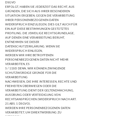
DSGVO
ERFOLGT, HABEN SIE JEDERZEIT DAS RECHT, AUS
GRÜNDEN, DIE SICH AUS IHRER BESONDEREN
SITUATION ERGEBEN, GEGEN DIE VERARBEITUNG
IHRER PERSONENBEZOGENEN DATEN
WIDERSPRUCH EINZULEGEN; DIES GILT AUCH FÜR
EIN AUF DIESE BESTIMMUNGEN GESTÜTZTES
PROFILING. DIE JEWEILIGE RECHTSGRUNDLAGE,
AUF DENEN EINE VERARBEITUNG BERUHT,
ENTNEHMEN SIE DIESER
DATENSCHUTZERKLÄRUNG. WENN SIE
WIDERSPRUCH EINLEGEN,
WERDEN WIR IHRE BETROFFENEN
PERSONENBEZOGENEN DATEN NICHT MEHR
VERARBEITEN, ES
5 / 11SEI DENN, WIR KÖNNEN ZWINGENDE
SCHUTZWÜRDIGE GRÜNDE FÜR DIE
VERARBEITUNG
NACHWEISEN, DIE IHRE INTERESSEN, RECHTE UND
FREIHEITEN ÜBERWIEGEN ODER DIE
VERARBEITUNG DIENT DER GELTENDMACHUNG,
AUSÜBUNG ODER VERTEIDIGUNG VON
RECHTSANSPRÜCHEN (WIDERSPRUCH NACH ART.
21 ABS. 1 DSGVO).
WERDEN IHRE PERSONENBEZOGENEN DATEN
VERARBEITET, UM DIREKTWERBUNG ZU