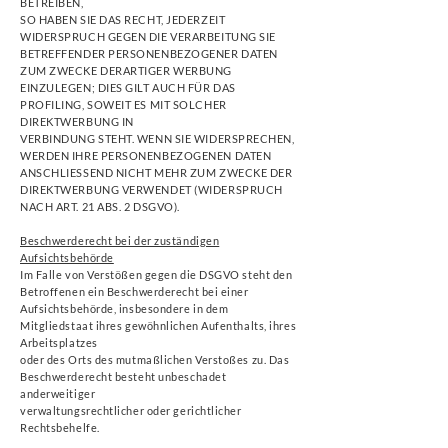
BETREIBEN,
SO HABEN SIE DAS RECHT, JEDERZEIT
WIDERSPRUCH GEGEN DIE VERARBEITUNG SIE
BETREFFENDER PERSONENBEZOGENER DATEN
ZUM ZWECKE DERARTIGER WERBUNG
EINZULEGEN; DIES GILT AUCH FÜR DAS
PROFILING, SOWEIT ES MIT SOLCHER
DIREKTWERBUNG IN
VERBINDUNG STEHT. WENN SIE WIDERSPRECHEN,
WERDEN IHRE PERSONENBEZOGENEN DATEN
ANSCHLIESSEND NICHT MEHR ZUM ZWECKE DER
DIREKTWERBUNG VERWENDET (WIDERSPRUCH
NACH ART. 21 ABS. 2 DSGVO).
Beschwerderecht bei der zuständigen
Aufsichtsbehörde
Im Falle von Verstößen gegen die DSGVO steht den
Betroffenen ein Beschwerderecht bei einer
Aufsichtsbehörde, insbesondere in dem
Mitgliedstaat ihres gewöhnlichen Aufenthalts, ihres
Arbeitsplatzes
oder des Orts des mutmaßlichen Verstoßes zu. Das
Beschwerderecht besteht unbeschadet
anderweitiger
verwaltungsrechtlicher oder gerichtlicher
Rechtsbehelfe.