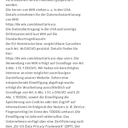
werden.
Die Server von WIX stehen u. a. in den USA.
Details entnehmen Sie der Datenschutzerklärung
von WIX:
https://de.wix.com/about/privacy.
Die Datenübertragung in die USA und sonstige
Drittstaaten wird laut WIX auf die
Standardvertragsklauseln
der EU-Kommission bzw. vergleichbare Garantien
nach Art. 46 DSGVO gestützt. Details finden Sie
hier:
https://de.wix.com/about/privacy-dpa-users.
Die
Verwendung von WIX erfolgt auf Grundlage von Art.
6 Abs. 1 lit. f DSGVO. Wir haben ein berechtigtes
Interesse an einer möglichst zuverlässigen
Darstellung unserer Website. Sofern eine
entsprechende Einwilligung abgefragt wurde,
erfolgt die Verarbeitung ausschließlich auf
Grundlage von Art. 6 Abs. 1 lit. a DSGVO und § 25
Abs. 1 TDDDG, soweit die Einwilligung die
Speicherung von Cookies oder den Zugriff auf
Informationen im Endgerät des Nutzers (z. B. Device-
Fingerprinting) im Sinne des TDDDG umfasst. Die
Einwilligung ist jederzeit widerrufbar. Das
Unternehmen verfügt über eine Zertifizierung nach
dem „EU-US Data Privacy Framework“ (DPF). Der